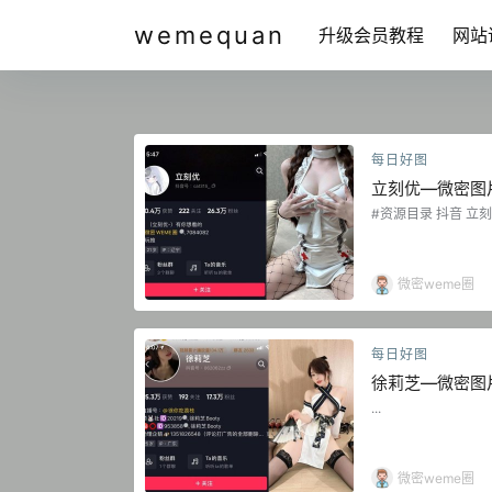
wemequan
升级会员教程
网站
每日好图
立刻优—微密图
#资源目录 抖音 立刻优
立刻优优 微密圈 NO
NO.003期 【45P】
P】 抖音 立刻优优 微
优 微密圈 NO.006
微密weme圈
7期 【46P】 抖音 立
每日好图
徐莉芝—微密图
...
微密weme圈