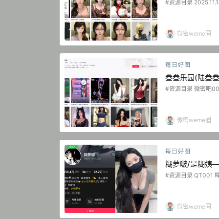
#资源目录 2025.1
小颖 DY无水印备份 [5
少 DY无水印备份 [1P-
小小颖 日常养眼图集 [1
少 日常养眼图集 [228
微密weme圈
少 - 微博日常打包截至
每日好图
叁叁乐园(陆叁
新】
#资源目录 微密吧001 
B] 微密吧002 微博精
陆叁叁 其他无水印养眼图
第001期 [18P-43.5
2 MB]...
微密weme圈
每日好图
糊萝啵/是糊姨
新】
#资源目录 QT001 
B] QT002 糊萝布 抖
是糊姨 微博精选图片 [7
间 NO.001期 [92P
O.002期 [52P-2V 1
微密weme圈
铁…...