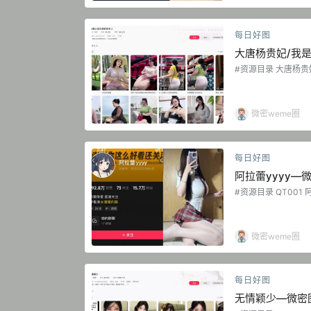
每日好图
大唐杨贵妃/我
圈子作品合集【
#资源目录 大唐杨贵妃 微
B] 大唐杨贵妃 微密圈 N
杨贵妃 微密圈 NO.003期
微密weme圈
每日好图
阿拉蕾yyyy
#资源目录 QT001 
187.17 MB] 抖音
阿拉蕾 铁粉空间 NO
NO.003期 【57P】
P】 抖音 阿拉蕾 铁粉空
微密weme圈
001 阿拉蕾 秘语空间…
每日好图
无情颖少—微密