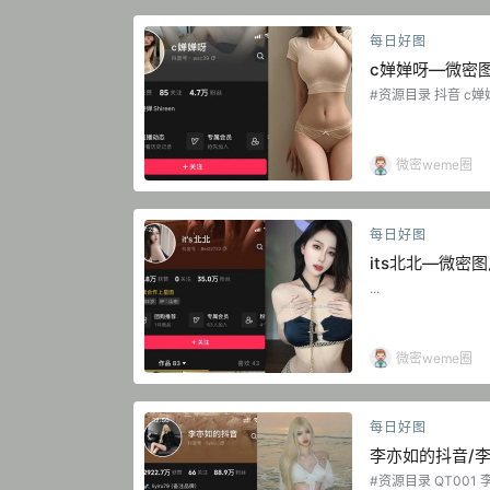
每日好图
c婵婵呀—微密
#资源目录 抖音 c婵婵
音 c婵婵呀 微密圈 N
密圈 NO.003期 【3
期 【34P】 抖音 c婵
24.09.21 抖音 c婵
微密weme圈
每日好图
its北北—微密
...
微密weme圈
每日好图
李亦如的抖音/
集【持续更新】
#资源目录 QT001 