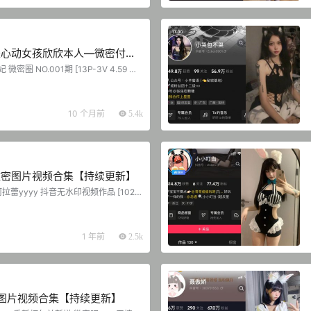
是心动女孩欣欣本人—微密付费
持续更新】
密圈 NO.001期 [13P-3V 4.59 M
O.002期 [15P-2V 10.92 MB] 大唐
 [16P-5V 8.24 MB]...
10 个月前
5.4k
—微密图片视频合集【持续更新】
阿拉蕾yyyy 抖音无水印视频作品 [102V
 阿拉蕾 铁粉空间 NO.001期 【49P】 抖音
.002期 【60P】 抖音 阿拉蕾 铁粉空间
 抖音 阿拉蕾 铁粉空间 NO.004期 【60
间 NO.005期 【30V】 2025.08.03
1 年前
2.5k
...
图片视频合集【持续更新】